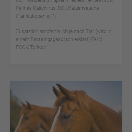
RCP: Katzenschnupfen (Felines Herpesvirus,
Felines Calicivirus, RC), Katzenseuche
(Panleukopenie, P)
Zusätzlich empfehle ich je nach Tier (wird in
einem Beratungsgespräch erklärt) FeLV,
FCOV, Tollwut