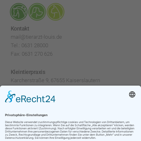
Kontakt
mail@tierarzt-louis.de
Tel.: 0631 28000
Fax: 0631 270 626
Kleintierpraxis
Karcherstraße 9, 67655 Kaiserslautern
Mo, Do
10–12 Uhr
17–19 Uhr
Di
10–12 Uhr
17–18 Uhr
Mi, Fr, Sa
10–12 Uhr
und nach Vereinbarung
Pferdepraxis
Mainzerstraße 95, 67657 Kaiserslautern